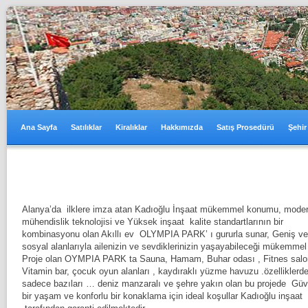
Ana Sayfa
Satılıklar
Kiralıklar
Hakkımızda
Satış Prosedürü
Şehir
Alanya’da ilklere imza atan Kadıoğlu İnşaat mükemmel konumu, mode
mühendislik teknolojisi ve Yüksek inşaat kalite standartlarının bir
kombinasyonu olan Akıllı ev OLYMPIA PARK’ ı gururla sunar, Geniş ve
sosyal alanlarıyla ailenizin ve sevdiklerinizin yaşayabileceği mükemmel 
Proje olan OYMPIA PARK ta Sauna, Hamam, Buhar odası , Fitnes salo
Vitamin bar, çocuk oyun alanları , kaydıraklı yüzme havuzu .özelliklerd
sadece bazıları … deniz manzaralı ve şehre yakın olan bu projede Güv
bir yaşam ve konforlu bir konaklama için ideal koşullar Kadıoğlu inşaat