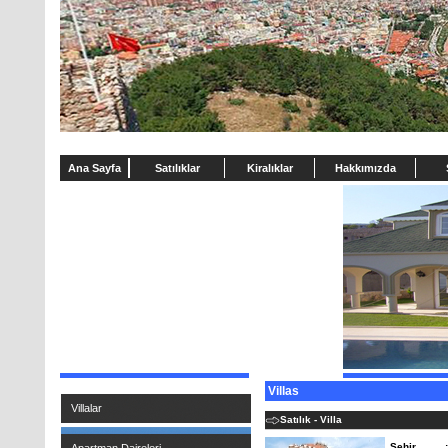
Ana Sayfa
Satılıklar
Kiralıklar
Hakkımızda
Villas
Villalar
Satılık - Villa
Şehir
: