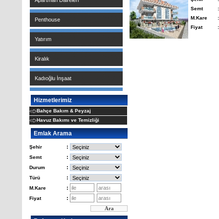
Apartman Daireleri
Semt
:
M.Kare
:
Penthouse
Fiyat
:
Yatırım
Kiralık
Kadıoğlu İnşaat
Hizmetlerimiz
Bahçe Bakım & Peyzaj
Havuz Bakımı ve Temizliği
Emlak Arama
:
Şehir
:
Semt
:
Durum
:
Türü
:
M.Kare
:
Fiyat