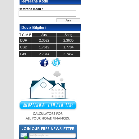
Referans Kodu
Referans Kodu :
Döviz Bilgileri
T.C.M.B
Alış
Satış
EUR
2.3522
2.3635
USD
1.7619
1.7704
GBP
2.7314
2.7457