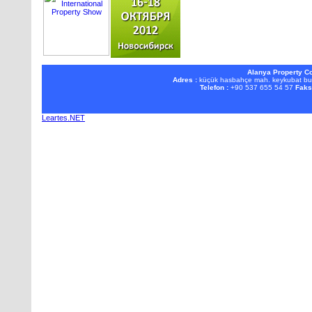
Alanya Property Co
Adres :
küçük hasbahçe mah. keykubat b
Telefon :
+90 537 655 54 57
Faks
Leartes.NET