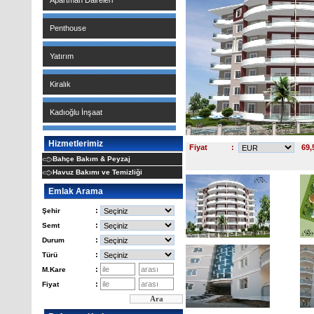
Apartman Daireleri
Penthouse
Yatırım
Kiralık
Kadıoğlu İnşaat
Hizmetlerimiz
Fiyat
:
69,
Bahçe Bakım & Peyzaj
Havuz Bakımı ve Temizliği
Emlak Arama
:
Şehir
:
Semt
:
Durum
:
Türü
:
M.Kare
:
Fiyat