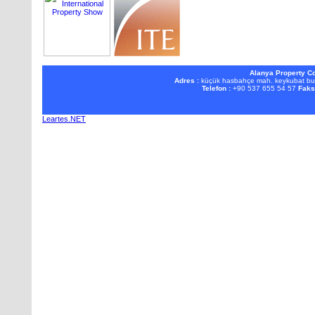
Alanya Property Co
Adres :
küçük hasbahçe mah. keykubat b
Telefon :
+90 537 655 54 57
Faks
Leartes.NET