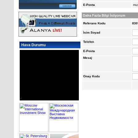
E-Posta
mus
Daha Fazla Bilgi İstiyorum
Referans Kodu
830
İsim Soyad
Telefon
Hava Durumu
E-Posta
Mesaj
Onay Kodu
<