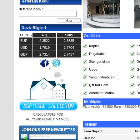
Referans Kodu
Referans Kodu :
Döviz Bilgileri
T.C.M.B
Alış
Satış
Özellikler
EUR
2.3522
2.3635
Kapıcı
K
USD
1.7619
1.7704
Duşakabin
Ja
GBP
2.7314
2.7457
Site İçerisinde
D
Uydu
Gü
Yangın Merdiveni
Y
Çift Kat Cam
Ba
Amerikan Mutfak
D
Ek Bilgiler
Fiyat Aralığı: 69.500 Euro --230.000 
İletişim
İsim Soyad
Mus
Telefon
+90